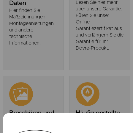
Daten
Lesen Sie hier mehr
über unsere Garantie.
Hier finden Sie
Füllen Sie unser
Maßzeichnungen,
Online-
Montageanleitungen
Garantiezertifikat aus
und andere
und verlängern Sie die
technische
Garantie für Ihr
Informationen.
Dovre-Produkt.
Broschüren und
Häufig gestellte
Preisliste
Fragen
Hier finden Sie
Hier geben wir Ihnen