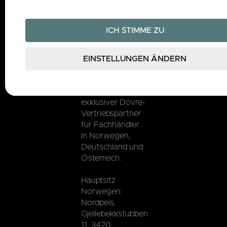
Für
Produktinformationen
wenden Sie sich
No Result
bitte an den
nächstgelegenen
Website
Fachhändler.
Carbon
Nordpeis ist
exklusiver Dovre-
Vertriebspartner
für Fachhändler
in Norwegen,
Deutschland und
Österreich.
Hauptsitz
Norwegen:
Nordpeis,
Gjellebekkstubben
11, 3420